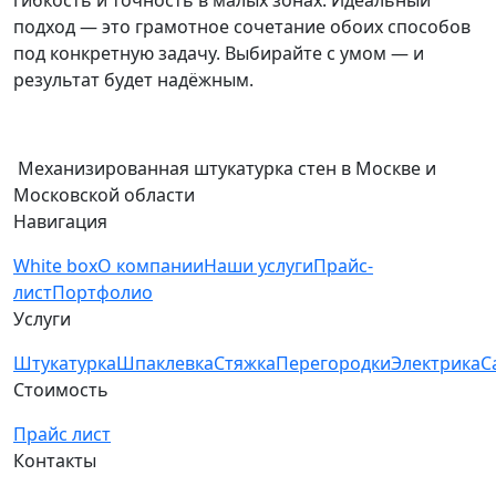
подход — это грамотное сочетание обоих способов
под конкретную задачу. Выбирайте с умом — и
результат будет надёжным.
Механизированная штукатурка стен в Москве и
Московской области
Навигация
White box
О компании
Наши услуги
Прайс-
лист
Портфолио
Услуги
Штукатурка
Шпаклевка
Стяжка
Перегородки
Электрика
С
Стоимость
Прайс лист
Контакты