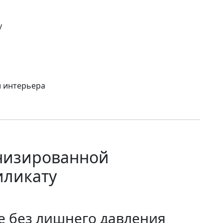
у
и интерьера
низированной
иликату
 без лишнего давления