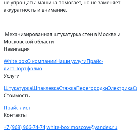
не упрощать: машина помогает, но не заменяет
аккуратность и внимание.
Механизированная штукатурка стен в Москве и
Московской области
Навигация
White box
О компании
Наши услуги
Прайс-
лист
Портфолио
Услуги
Штукатурка
Шпаклевка
Стяжка
Перегородки
Электрика
С
Стоимость
Прайс лист
Контакты
+7 (968) 966-74-74
white-box.moscow@yandex.ru